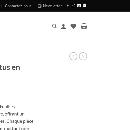
Contactez-nous
Newsletter
tus en
Feuilles
el
e, offrant un
tes. Chaque pièce
0€.
permettant une