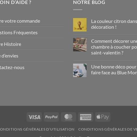
OIN D’AIDE ?
NOTRE BLOG
re votre commande
La couleur citron dans
décoration !
tions Fréquentes
Aucun
commentaire
Comment décorer un
sur
e Histoire
La
chambre à coucher po
couleur
saint-valentin ?
citron
e d’envies
dans
Aucun
la
commentaire
décoration
Une bonne déco pour
tactez-nous
sur
!
Comment
faire face au Blue Mo
décorer
une
Aucun
chambre
commentaire
à
sur
coucher
Une
pour
bonne
la
déco
saint-
pour
valentin
faire
?
face
au
Visa
PayPal
MasterCard
American
Apple
Blue
Monday
Express
Pay
ONDITIONS GÉNÉRALES D’UTILISATION
CONDITIONS GÉNÉRALES DE V