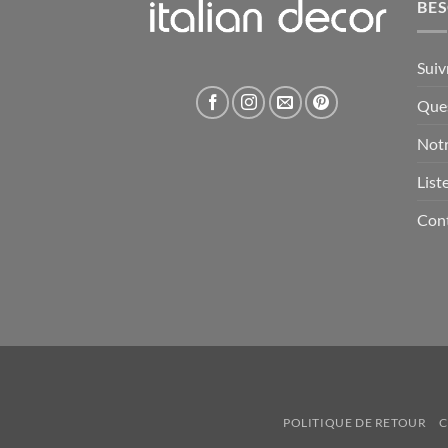
BES
Suiv
Ques
Notr
List
Con
POLITIQUE DE RETOUR
C