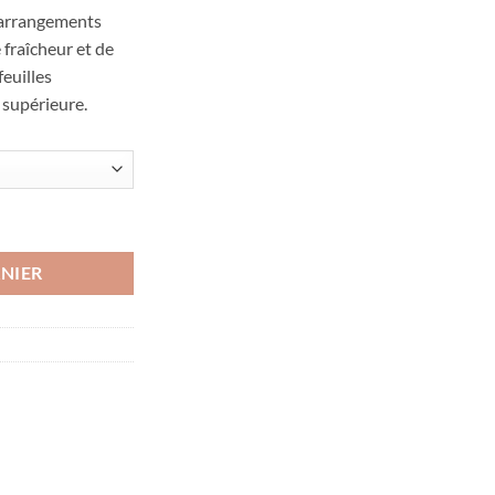
s arrangements
 fraîcheur et de
feuilles
 supérieure.
en soie multicolore
NIER