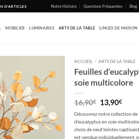
Notre Histoire
Questions Fréquentes
Blog
ON D'ARTICLES
L
MOBILIER
LUMINAIRES
ARTS DE LA TABLE
LINGES DE MAISON
ACCUEIL
/
ARTS DE LA TABLE
Feuilles d’eucalyp
Ajouter
soie multicolore
à la liste
de
souhaits
Le
Le
16,90
13,90
€
€
prix
prix
Découvrez notre collection de 
initial
actu
d’eucalyptus en soie multicolor
était :
est :
choix de neuf teintes captivan
16,90€.
13,9
est vendue individuellement, 