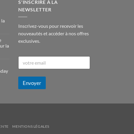
S'INSCRIRE À LA
NEWSLETTER
 la
Inscrivez-vous pour recevoir les
nouveautés et accéder à nos offres
e
exclusives.
ur la
E
-
m
nday
a
i
Envoyer
l
*
ENTE
MENTIONS LÉGALES