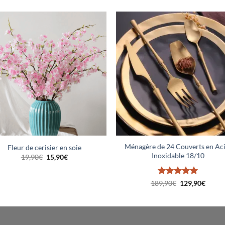
Ajouter
Ajou
à la liste
à la l
de
de
souhaits
souha
Ménagère de 24 Couverts en Ac
Fleur de cerisier en soie
Inoxidable 18/10
Le
Le
19,90
€
15,90
€
prix
prix
initial
actuel
était :
est :
Note
5
Le
sur
Le
189,90
€
129,90
€
19,90€.
15,90€.
prix
prix
5
initial
actuel
était :
est :
189,90€.
129,9